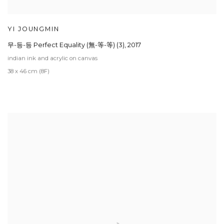
YI JOUNGMIN
무-등-등 Perfect Equality (無-等-等) (3)
,
2017
indian ink and acrylic on canvas
38 x 46 cm (8F)