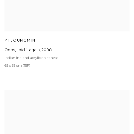
YI JOUNGMIN
Oops, I did it again
,
2008
indian ink and acrylic on canvas
65 x 53 cm (15F)