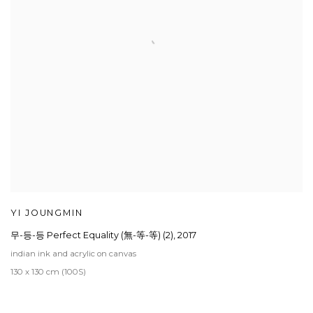
YI JOUNGMIN
무-등-등 Perfect Equality (無-等-等) (2)
,
2017
indian ink and acrylic on canvas
130 x 130 cm (100S)