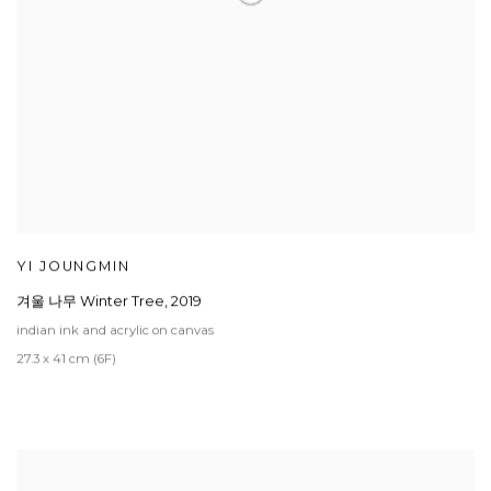
YI JOUNGMIN
겨울 나무 Winter Tree
,
2019
indian ink and acrylic on canvas
27.3 x 41 cm (6F)