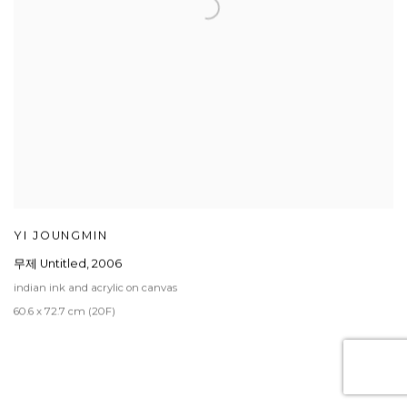
YI JOUNGMIN
무제 Untitled
,
2006
indian ink and acrylic on canvas
60.6 x 72.7 cm (20F)