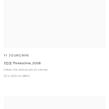
YI JOUNGMIN
3인조 Threesome
,
2008
indian ink and acrylic on canvas
112 x 145.5 cm (80F)