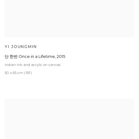
YI JOUNGMIN
단 한번 Once in a Lifetime
,
2015
indian ink and acrylic on canvas
50 x 65 cm (15F)