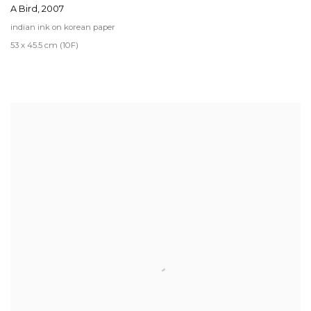
A Bird
,
2007
indian ink on korean paper
53 x 45.5 cm (10F)