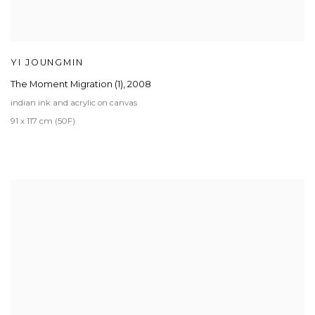
YI JOUNGMIN
The Moment Migration (1)
,
2008
indian ink and acrylic on canvas
91 x 117 cm (50F)