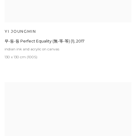
YI JOUNGMIN
무-등-등 Perfect Equality (無-等-等) (1)
,
2017
indian ink and acrylic on canvas
130 x 130 cm (100S)