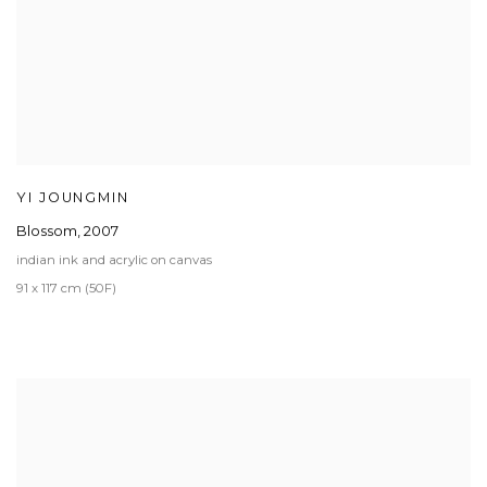
YI JOUNGMIN
Blossom
,
2007
indian ink and acrylic on canvas
91 x 117 cm (50F)