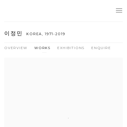
이정민
KOREA,
1971-2019
OVERVIEW
WORKS
EXHIBITIONS
ENQUIRE
View works.