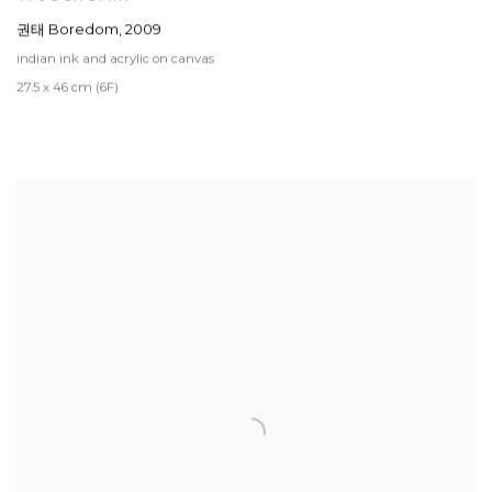
권태 Boredom
,
2009
indian ink and acrylic on canvas
27.5 x 46 cm (6F)