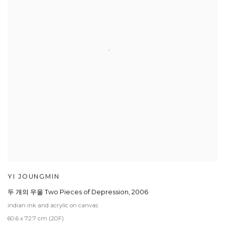
YI JOUNGMIN
두 개의 우울 Two Pieces of Depression
,
2006
indian ink and acrylic on canvas
60.6 x 72.7 cm (20F)