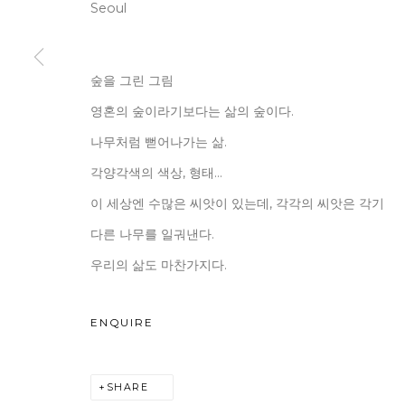
Seoul
숲을 그린 그림
WOOSON GALLERY
Seoul
영혼의 숲이라기보다는 삶의 숲이다.
9 Seonjam-ro 2na-gil, Seo
나무처럼 뻗어나가는 삶.
Tuesday to Saturday 10am
각양각색의 색상, 형태…
T +82 2 747 7736,7,9 F +82
이 세상엔 수많은 씨앗이 있는데, 각각의 씨앗은 각기
seoul@woosongallery.co
다른 나무를 일궈낸다.
우리의 삶도 마찬가지다.
COPYRIGHT © 2026 우손갤러리
SITE BY ARTLOGIC
ENQUIRE
SHARE