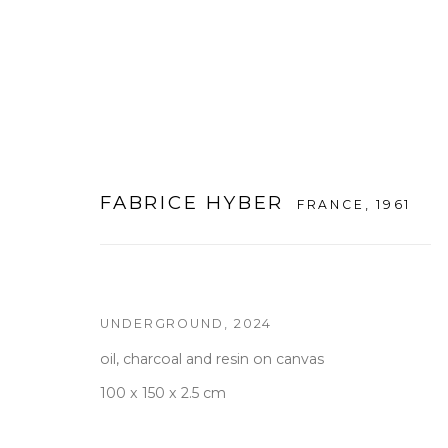
FABRICE HYBER
FRANCE,
1961
LIFE GOES ON - ENERGY
:
FABR
12 DECEMBER 2024 - 8 FEBRUARY 2025
SEO
UNDERGROUND
,
2024
oil, charcoal and resin on canvas
100 x 150 x 2.5 cm