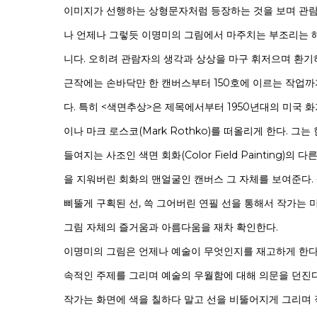
이미지가 선행하는 상형문자처럼 등장하는 것을 보며 관람
나 언제나 그렇듯 이명미의 그림에서 마주치는 부조리는 
니다. 오히려 관람자의 생각과 상상을 마구 휘저으며 환기
근작에는 손바닥만 한 캔버스부터 150호에 이르는 작업
다. 특히 <색면추상>은 제목에서부터 1950년대의 미국 화가인
이나 마크 로스코(Mark Rothko)를 떠올리게 한다. 그
들여지는 사조인 색면 회화(Color Field Painting)의
을 지워버린 회화의 맨얼굴인 캔버스 그 자체를 보여준다.
삐뚤게 구획된 선, 쓱 그어버린 연필 선을 통해서 작가는 
그림 자체의 즐거움과 아름다움을 재차 확인한다.
이명미의 그림은 언제나 예술이 무엇인지를 재고하게 한다
속적인 주제를 그리며 예술의 우월함에 대해 의문을 던진
작가는 화면에 색을 칠하다 말고 선을 비뚤어지게 그리며