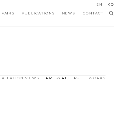
EN
KO
 FAIRS
PUBLICATIONS
NEWS
CONTACT
TALLATION VIEWS
PRESS RELEASE
WORKS
Open a larger version of th