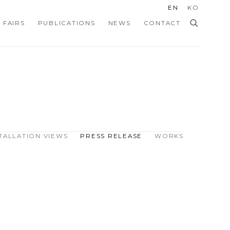
EN
KO
 FAIRS
PUBLICATIONS
NEWS
CONTACT
TALLATION VIEWS
PRESS RELEASE
WORKS
Open a larger version of the f