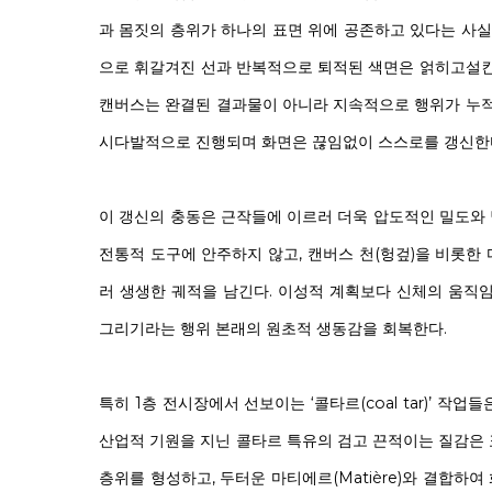
과 몸짓의 층위가 하나의 표면 위에 공존하고 있다는 사실
으로 휘갈겨진 선과 반복적으로 퇴적된 색면은 얽히고설킨
캔버스는 완결된 결과물이 아니라 지속적으로 행위가 누적
시다발적으로 진행되며 화면은 끊임없이 스스로를 갱신한
이 갱신의 충동은 근작들에 이르러 더욱 압도적인 밀도와
전통적 도구에 안주하지 않고, 캔버스 천(헝겊)을 비롯한
러 생생한 궤적을 남긴다. 이성적 계획보다 신체의 움직임
그리기라는 행위 본래의 원초적 생동감을 회복한다.
특히 1층 전시장에서 선보이는 ‘콜타르(coal tar)’ 작
산업적 기원을 지닌 콜타르 특유의 검고 끈적이는 질감은
층위를 형성하고, 두터운 마티에르(Matière)와 결합하