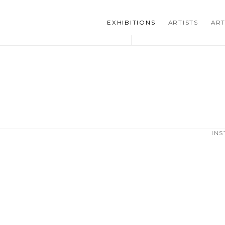
EXHIBITIONS
ARTISTS
ART
INS
he following image in a popup: