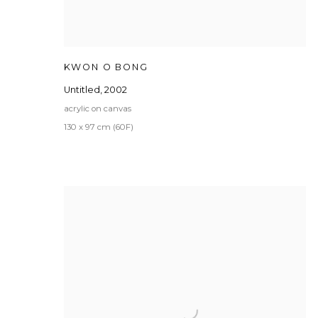
KWON O BONG
Untitled
,
2002
acrylic on canvas
130 x 97 cm (60F)