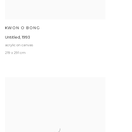
KWON O BONG
Untitled
,
1993
acrylic on canvas
219 x 291 cm