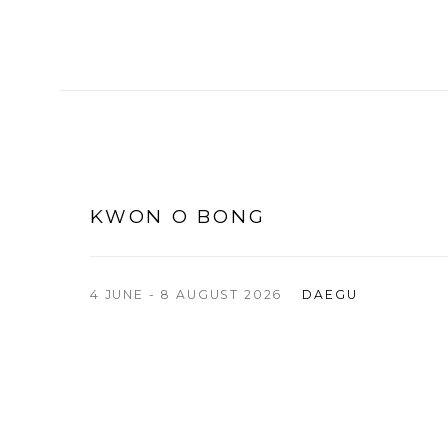
KWON O BONG
4 JUNE - 8 AUGUST 2026
DAEGU
n of the following image in a popup:
Open a larger version of t